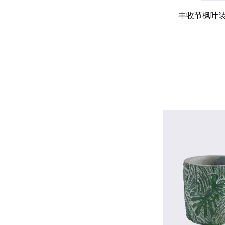
丰收节枫叶