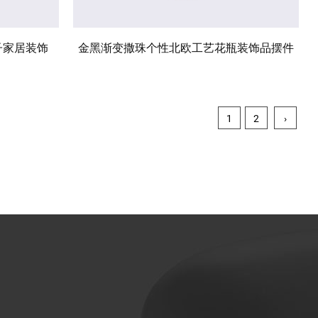
子家居装饰
金黑渐变撒珠个性北欧工艺花瓶装饰品摆件
1
2
›