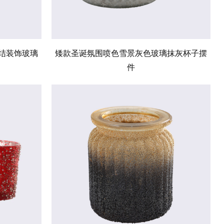
结装饰玻璃
矮款圣诞氛围喷色雪景灰色玻璃抹灰杯子摆
件