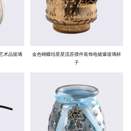
艺术品玻璃
金色蝴蝶结星星流苏摆件装饰电镀爆玻璃杯
子