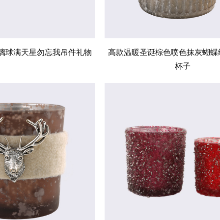
璃球满天星勿忘我吊件礼物
高款温暖圣诞棕色喷色抹灰蝴蝶
杯子